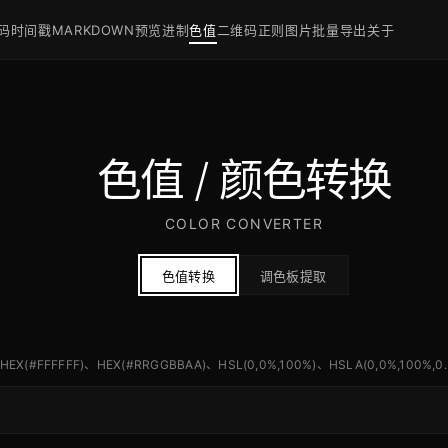
码
时间戳
MARKDOWN预览
进制
色值
二维码
正则
图片批量导出
关于
色值 / 颜色转换
COLOR CONVERTER
色值转换
调色板提取
HEX(#FFFFFF)、HEX(#RRGGBBAA)、HSL(0,0%,100%)、HSLA(0,0%,100%,0.