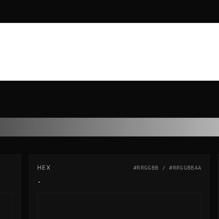
HEX
#RRGGBB / #RRGGBBAA
-