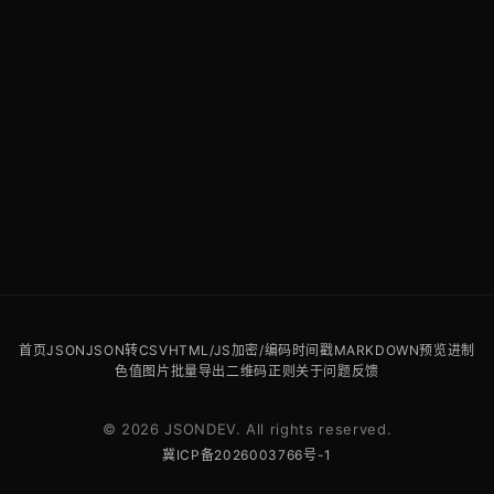
首页
JSON
JSON转CSV
HTML/JS
加密/编码
时间戳
MARKDOWN预览
进制
色值
图片批量导出
二维码
正则
关于
问题反馈
© 2026 JSONDEV. All rights reserved.
冀ICP备2026003766号-1