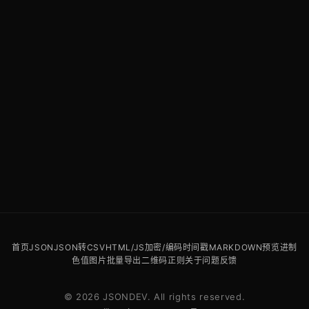
首页
JSON
JSON转CSV
HTML/JS
加密/编码
时间戳
MARKDOWN预览
进制
色值
图片批量导出
二维码
正则
关于
问题反馈
© 2026 JSONDEV. All rights reserved.